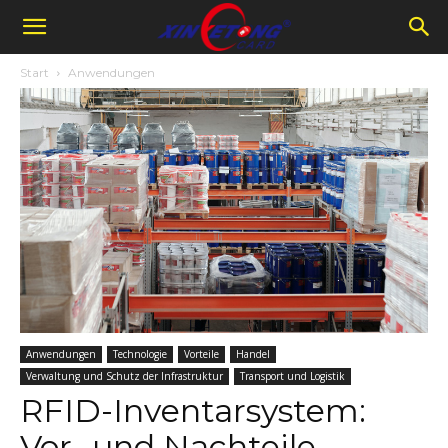
Start
Anwendungen
Anwendungen
Technologie
Vorteile
Handel
Verwaltung und Schutz der Infrastruktur
Transport und Logistik
RFID-Inventarsystem:
Vor- und Nachteile