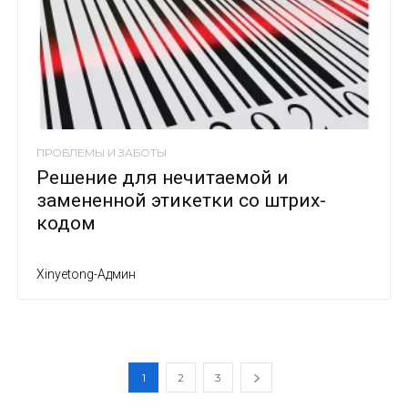
ПРОБЛЕМЫ И ЗАБОТЫ
Решение для нечитаемой и
замененной этикетки со штрих-
кодом
Xinyetong-Админ
1
2
3