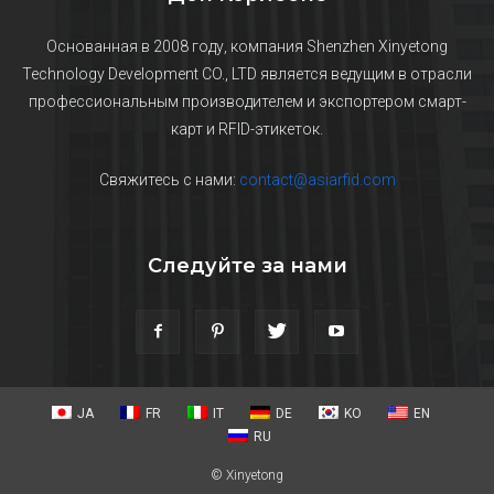
Основанная в 2008 году, компания Shenzhen Xinyetong
Technology Development CO., LTD является ведущим в отрасли
профессиональным производителем и экспортером смарт-
карт и RFID-этикеток.
Свяжитесь с нами:
contact@asiarfid.com
Следуйте за нами
JA
FR
IT
DE
KO
EN
RU
© Xinyetong