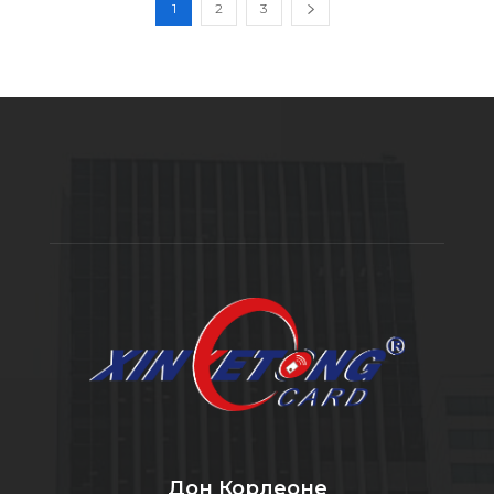
1
2
3
Дон Корлеоне