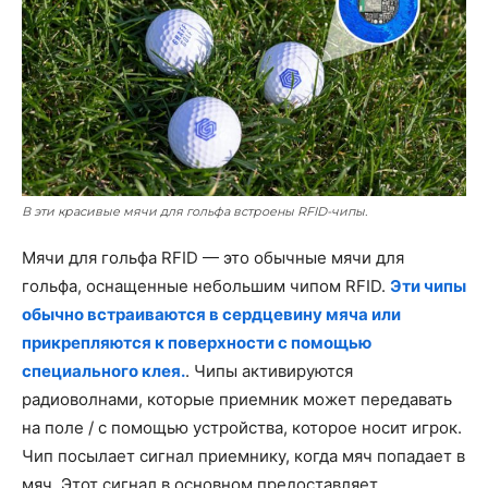
В эти красивые мячи для гольфа встроены RFID-чипы.
Мячи для гольфа RFID — это обычные мячи для
гольфа, оснащенные небольшим чипом RFID.
Эти чипы
обычно встраиваются в сердцевину мяча или
прикрепляются к поверхности с помощью
специального клея.
. Чипы активируются
радиоволнами, которые приемник может передавать
на поле / с помощью устройства, которое носит игрок.
Чип посылает сигнал приемнику, когда мяч попадает в
мяч. Этот сигнал в основном предоставляет