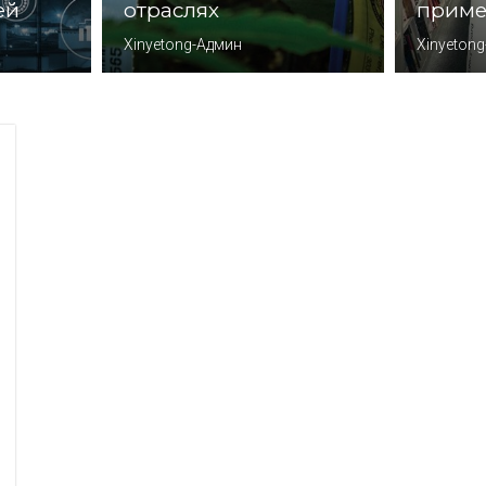
ей
отраслях
приме
Xinyetong-Админ
Xinyeton