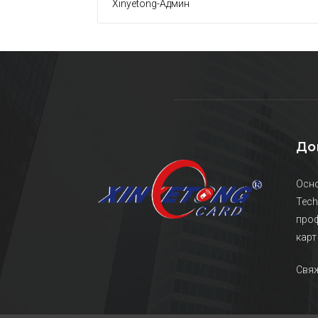
Xinyetong-Админ
До
Осно
Tech
проф
карт
Свяж