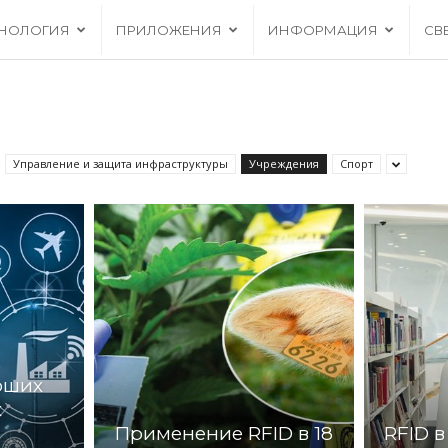
ХНОЛОГИЯ
ПРИЛОЖЕНИЯ
ИНФОРМАЦИЯ
СВ
Управление и защита инфраструктуры
Учреждения
Спорт
оших
х
Применение RFID в 18
RFID в