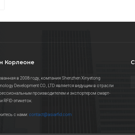
н Корлеоне
С
ванная в 2008 году, компания Shenzhen Xinyetong
nology Development CO., LTD является ведущим в отрасли
ессиональным производителем и экспортером смарт-
 и RFID-этикеток.
итесь с нами:
contact@asiarfid.com