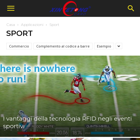
Casa
Applicazioni
Sport
SPORT
Commercio
Complemento al codice a barre
Esempio
I vantaggi della tecnologia RFID negli eventi
sportivi