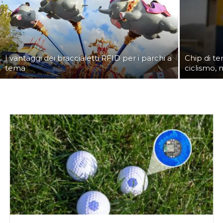
I vantaggi dei braccialetti RFID per i parchi a
Chip di t
tema
ciclismo,