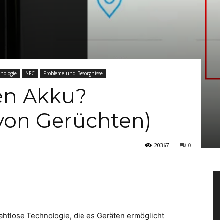
nologie
NFC
Probleme und Besorgnisse
en Akku?
von Gerüchten)
20367
0
rahtlose Technologie, die es Geräten ermöglicht,