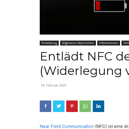
Eilmeldung
Allgemeine Nachrichten
Informationen
Tech
Entlädt NFC d
(Widerlegung 
24. Februar 2023
Near Field Communication
(NFC) ist eine d