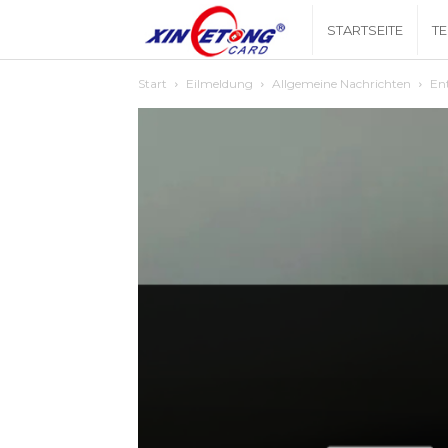
Xingyetongblog
STARTSEITE
T
Start
Eilmeldung
Allgemeine Nachrichten
En