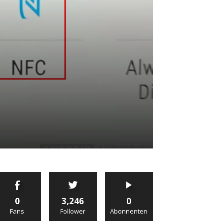
0
3,246
0
Fans
Follower
Abonnenten