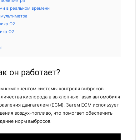
 вольтметра
ыми в реальном времени
 мультиметра
чика O2
чика O2
ы
ак он работает?
ым компонентом системы контроля выбросов
оличества кислорода в выхлопных газах автомобиля
равления двигателем (ECM). Затем ECM использует
шения воздух-топливо, что помогает обеспечить
дение норм выбросов.