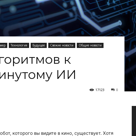
мер
Технология
Будущее
Свежие новости
Общие новости
горитмов к
инутому ИИ
17123
0
робот, которого вы видите в кино, существует. Хотя