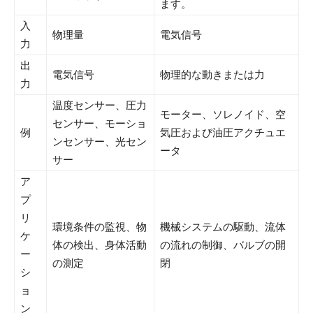
ます。
入
物理量
電気信号
力
出
電気信号
物理的な動きまたは力
力
温度センサー、圧力
モーター、ソレノイド、空
センサー、モーショ
例
気圧および油圧アクチュエ
ンセンサー、光セン
ータ
サー
ア
プ
リ
環境条件の監視、物
機械システムの駆動、流体
ケ
体の検出、身体活動
の流れの制御、バルブの開
ー
の測定
閉
シ
ョ
ン