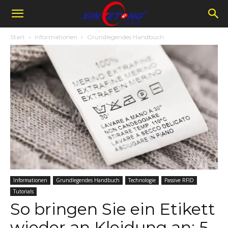
Start
Informationen
Grundlegendes Handbuch
Informationen
Grundlegendes Handbuch
Technologie
Passive RFID
Tutorials
So bringen Sie ein Etikett
wieder an Kleidung an: 5