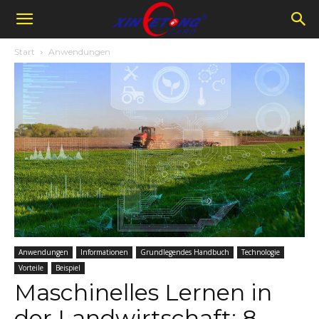
Start
Anwendungen
Anwendungen
Informationen
Grundlegendes Handbuch
Technologie
Vorteile
Beispiel
Maschinelles Lernen in
der Landwirtschaft: 8