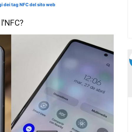
 dei tag NFC del sito web
 l'NFC?