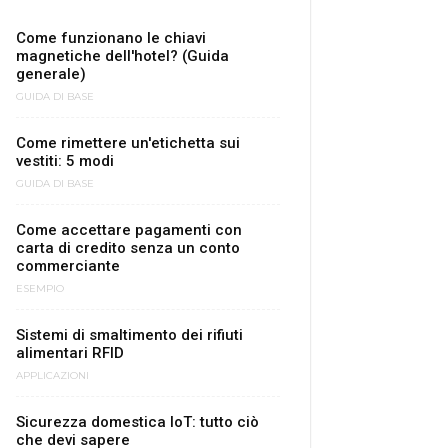
Come funzionano le chiavi
magnetiche dell'hotel? (Guida
generale)
GUIDA DI BASE
Come rimettere un'etichetta sui
vestiti: 5 modi
GUIDA DI BASE
Come accettare pagamenti con
carta di credito senza un conto
commerciante
ESEMPIO
Sistemi di smaltimento dei rifiuti
alimentari RFID
APPLICAZIONI
Sicurezza domestica IoT: tutto ciò
che devi sapere