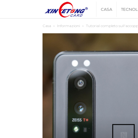
Xingyetongblog
CASA
TECNOL
Casa
Informazioni
Tutorial completo sull'acco