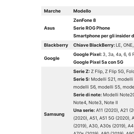
Marche
Modello
ZenFone 8
Asus
Serie ROG Phone
Smartphone per gli insider
Blackberry
Chiave BlackBerry
:
LE, ONE,
Google Pixel:
3, 3a, 4a, 6, 6 
Google
Google Pixel 5a con 5G
Serie Z:
Z Flip, Z Flip 5G, Fo
Serie S:
Modelli S21, modelli 
modelli S6, modelli S5, mode
Serie di note:
Modelli Note20
Note4, Note3, Note II
Una serie:
A11 (2020), A21 (2
Samsung
(2020), A51, A51 5G (2020), 
(2019), A30, A30s (2019), A4
A70s (2019), A80 (2019), A90 