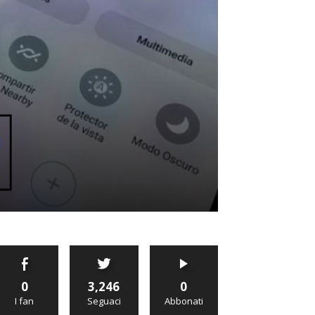
0
3,246
0
I fan
Seguaci
Abbonati